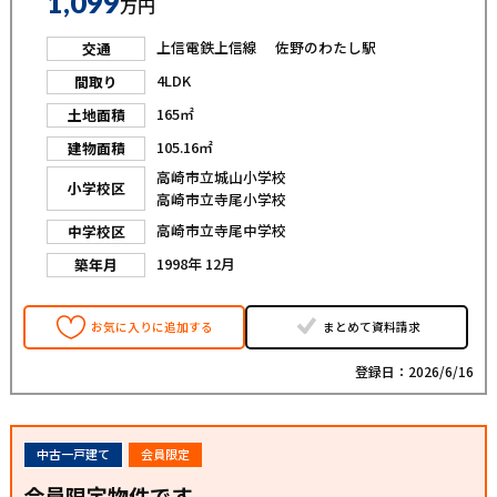
1,099
万円
上信電鉄上信線 佐野のわたし駅
交通
4LDK
間取り
165㎡
土地面積
105.16㎡
建物面積
高崎市立城山小学校
小学校区
高崎市立寺尾小学校
高崎市立寺尾中学校
中学校区
1998年 12月
築年月
お気に入りに追加する
まとめて資料請求
登録日：2026/6/16
中古一戸建て
会員限定
会員限定物件です