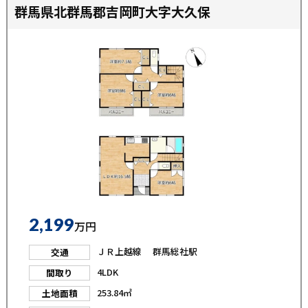
群馬県北群馬郡吉岡町大字大久保
2,199
万円
ＪＲ上越線 群馬総社駅
交通
4LDK
間取り
253.84㎡
土地面積