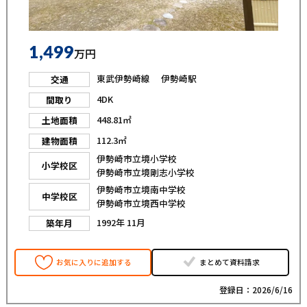
1,499
万円
東武伊勢崎線 伊勢崎駅
交通
4DK
間取り
448.81㎡
土地面積
112.3㎡
建物面積
伊勢崎市立境小学校
小学校区
伊勢崎市立境剛志小学校
伊勢崎市立境南中学校
中学校区
伊勢崎市立境西中学校
1992年 11月
築年月
お気に入りに追加する
まとめて資料請求
登録日：2026/6/16