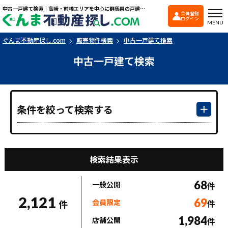
中古一戸建て検索｜高崎・前橋エリアを中心に群馬県の戸建て・マンションを探すなら「ぐんま不動産探し.com」
会員登録
ぐんま不動産探し.co
ログイン
MENU
ぐんま不動産探し.com
販売物件検索
中古一戸建て検索
中古一戸建て検索
条件を絞って検索する
検索結果表示
68
一般公開
件
2,121
69
会員限定
件
件
1,984
店舗公開
件