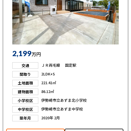
2,199
万円
ＪＲ両毛線 国定駅
交通
2LDK+S
間取り
221.41㎡
土地面積
86.12㎡
建物面積
伊勢崎市立あずま北小学校
小学校区
伊勢崎市立あずま中学校
中学校区
2020年 2月
築年月