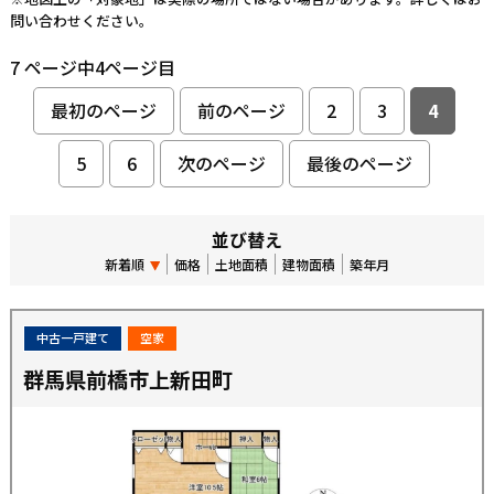
問い合わせください。
7 ページ中4ページ目
最初のページ
前のページ
2
3
4
5
6
次のページ
最後のページ
並び替え
新着順
価格
土地面積
建物面積
築年月
中古一戸建て
空家
群馬県前橋市上新田町