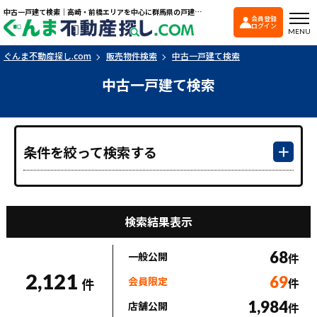
中古一戸建て検索｜高崎・前橋エリアを中心に群馬県の戸建て・マンションを探すなら「ぐんま不動産探し.com」
会員登録
ぐんま不動産探し.co
ログイン
MENU
ぐんま不動産探し.com
販売物件検索
中古一戸建て検索
中古一戸建て検索
条件を絞って検索する
検索結果表示
68
一般公開
件
2,121
69
会員限定
件
件
1,984
店舗公開
件