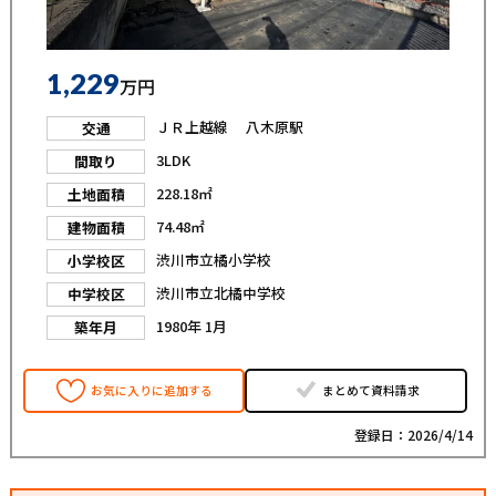
1,229
万円
ＪＲ上越線 八木原駅
交通
3LDK
間取り
228.18㎡
土地面積
74.48㎡
建物面積
渋川市立橘小学校
小学校区
渋川市立北橘中学校
中学校区
1980年 1月
築年月
お気に入りに追加する
まとめて資料請求
登録日：2026/4/14