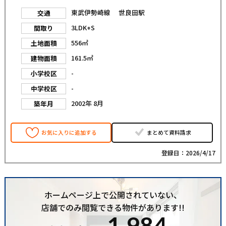
東武伊勢崎線 世良田駅
交通
3LDK+S
間取り
556㎡
土地面積
161.5㎡
建物面積
-
小学校区
-
中学校区
2002年 8月
築年月
お気に入りに追加する
まとめて資料請求
登録日：2026/4/17
ホームページ上で公開されていない、
店舗でのみ閲覧できる物件があります!!
1,984