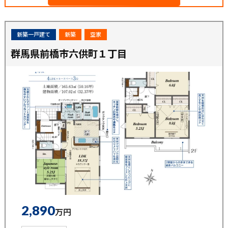
新築一戸建て
新築
空家
群馬県前橋市六供町１丁目
2,890
万円