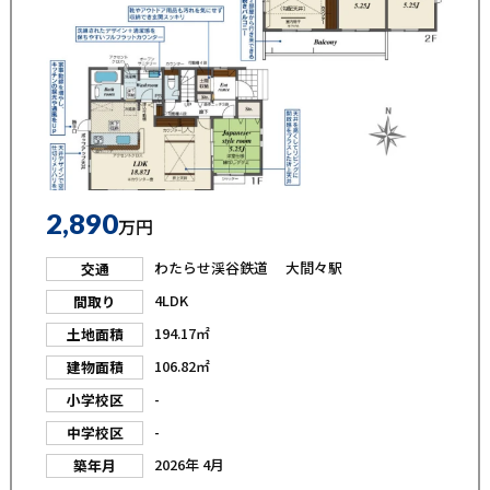
2,890
万円
わたらせ渓谷鉄道 大間々駅
交通
4LDK
間取り
194.17㎡
土地面積
106.82㎡
建物面積
-
小学校区
-
中学校区
2026年 4月
築年月