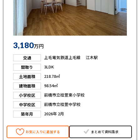
3,180
万円
上毛電気鉄道上毛線 江木駅
交通
3LDK
間取り
218.78㎡
土地面積
98.54㎡
建物面積
前橋市立桂萱東小学校
小学校区
前橋市立桂萱中学校
中学校区
2026年 2月
築年月
お気に入りに追加する
まとめて資料請求