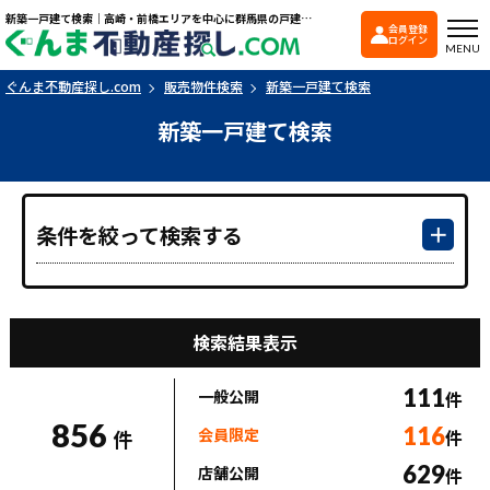
新築一戸建て検索｜高崎・前橋エリアを中心に群馬県の戸建て・マンションを探すなら「ぐんま不動産探し.com」
会員登録
ぐんま不動産探し.co
ログイン
MENU
ぐんま不動産探し.com
販売物件検索
新築一戸建て検索
新築一戸建て検索
条件を絞って検索する
検索結果表示
111
一般公開
件
856
116
会員限定
件
件
629
店舗公開
件