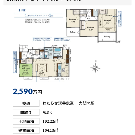
2,590
万円
わたらせ渓谷鉄道 大間々駅
交通
4LDK
間取り
192.22㎡
土地面積
104.13㎡
建物面積