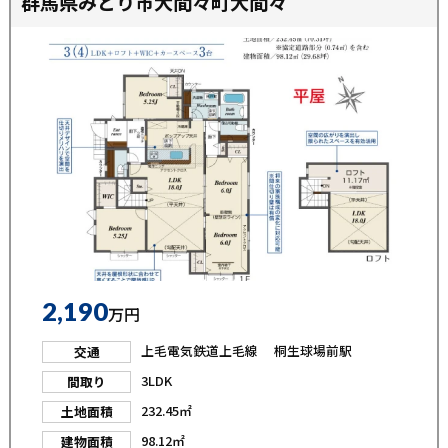
群馬県みどり市大間々町大間々
2,190
万円
上毛電気鉄道上毛線 桐生球場前駅
交通
3LDK
間取り
232.45㎡
土地面積
98.12㎡
建物面積