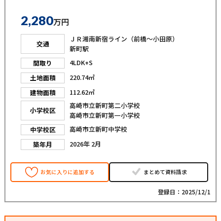
2,280
万円
ＪＲ湘南新宿ライン（前橋〜小田原）
交通
新町駅
4LDK+S
間取り
220.74㎡
土地面積
112.62㎡
建物面積
高崎市立新町第二小学校
小学校区
高崎市立新町第一小学校
高崎市立新町中学校
中学校区
2026年 2月
築年月
お気に入りに追加する
まとめて資料請求
登録日：2025/12/1