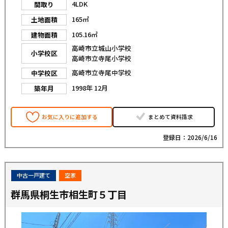
4LDK
間取り
165㎡
土地面積
105.16㎡
建物面積
高崎市立城山小学校
小学校区
高崎市立寺尾小学校
高崎市立寺尾中学校
中学校区
1998年 12月
築年月
お気に入りに追加する
まとめて資料請求
登録日：2026/6/16
中古一戸建て
空家
群馬県桐生市相生町５丁目