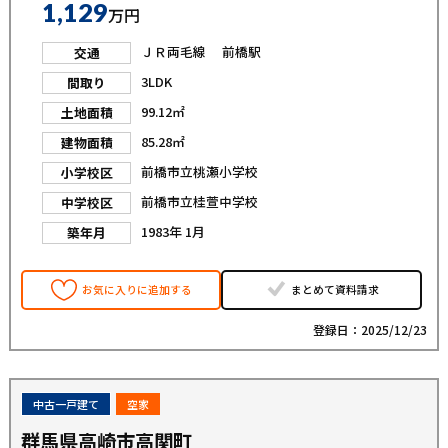
1,129
万円
ＪＲ両毛線 前橋駅
交通
3LDK
間取り
99.12㎡
土地面積
85.28㎡
建物面積
前橋市立桃瀬小学校
小学校区
前橋市立桂萱中学校
中学校区
1983年 1月
築年月
お気に入りに追加する
まとめて資料請求
登録日：2025/12/23
中古一戸建て
空家
群馬県高崎市高関町