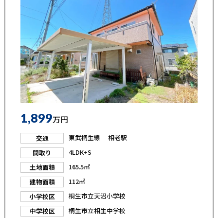
1,899
万円
東武桐生線 相老駅
交通
4LDK+S
間取り
165.5㎡
土地面積
112㎡
建物面積
桐生市立天沼小学校
小学校区
桐生市立相生中学校
中学校区