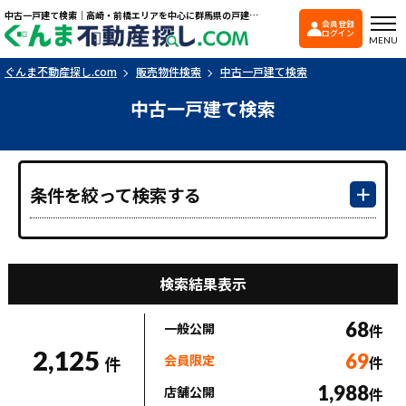
中古一戸建て検索｜高崎・前橋エリアを中心に群馬県の戸建て・マンションを探すなら「ぐんま不動産探し.com」
会員登録
ぐんま不動産探し.co
ログイン
MENU
ぐんま不動産探し.com
販売物件検索
中古一戸建て検索
中古一戸建て検索
条件を絞って検索する
検索結果表示
68
一般公開
件
2,125
69
会員限定
件
件
1,988
店舗公開
件