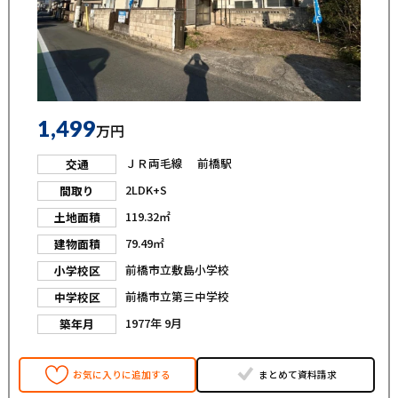
1,499
万円
ＪＲ両毛線 前橋駅
交通
2LDK+S
間取り
119.32㎡
土地面積
79.49㎡
建物面積
前橋市立敷島小学校
小学校区
前橋市立第三中学校
中学校区
1977年 9月
築年月
お気に入りに追加する
まとめて資料請求