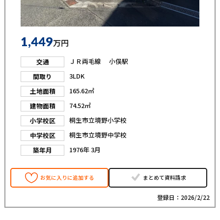
1,449
万円
ＪＲ両毛線 小俣駅
交通
3LDK
間取り
165.62㎡
土地面積
74.52㎡
建物面積
桐生市立境野小学校
小学校区
桐生市立境野中学校
中学校区
1976年 3月
築年月
お気に入りに追加する
まとめて資料請求
登録日：2026/2/22