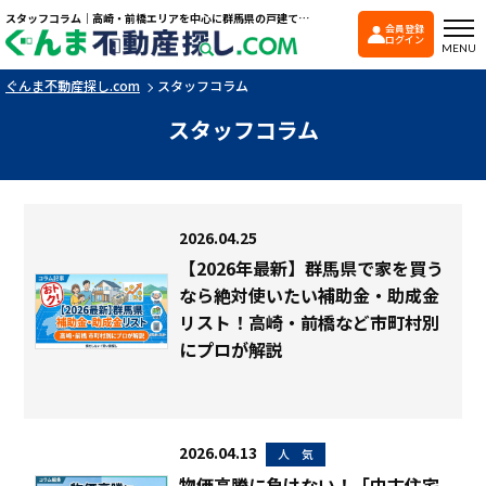
スタッフコラム｜高崎・前橋エリアを中心に群馬県の戸建て・マンションを探すなら「ぐんま不動産探し.com」
会員登録
ぐんま不動産探し.co
ログイン
MENU
ぐんま不動産探し.com
スタッフコラム
スタッフコラム
2026.04.25
【2026年最新】群馬県で家を買う
なら絶対使いたい補助金・助成金
リスト！高崎・前橋など市町村別
にプロが解説
2026.04.13
人 気
物価高騰に負けない！「中古住宅