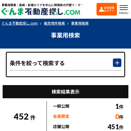
事業用検索｜高崎・前橋エリアを中心に群馬県の戸建て・マンションを探すなら「ぐんま不動産探し.com」
会員登録
ぐんま不動産探し.co
ログイン
MENU
ぐんま不動産探し.com
販売物件検索
事業用検索
事業用検索
条件を絞って検索する
検索結果表示
1
一般公開
件
452
0
会員限定
件
件
451
店舗公開
件