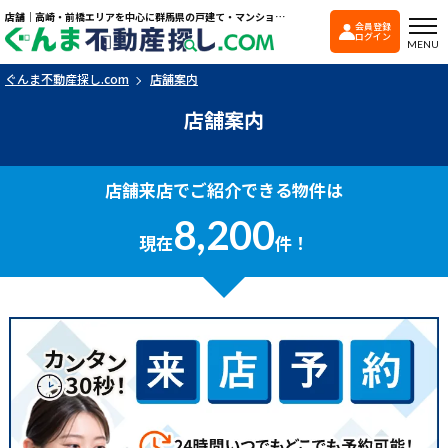
店舗｜高崎・前橋エリアを中心に群馬県の戸建て・マンションを探すなら「ぐんま不動産探し.com」
会員登録
ぐんま不動産探し.co
ログイン
MENU
ぐんま不動産探し.com
店舗案内
店舗案内
店舗来店でご紹介できる物件は
8,200
現在
件！