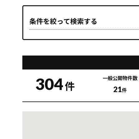
条件を絞って検索する
304
一般公開
物件数
件
21
件