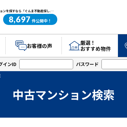
中古マンション検索｜高崎・前橋エリアを中心に群馬県の戸建て・マンションを探すなら「ぐんま不動産探し.com」
8,697
ぐんま不動産探し.com
件
公開中！
厳選！
お客様の声
おすすめ物件
グインID
パスワード
索
中古マンション検索