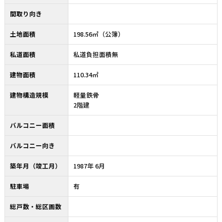
間取り向き
土地面積
198.56㎡（公簿）
私道面積
私道負担面積無
建物面積
110.34㎡
建物構造規模
軽量鉄骨
2階建
バルコニー面積
バルコニー向き
築年月（竣工月）
1987年 6月
駐車場
有
総戸数・総区画数