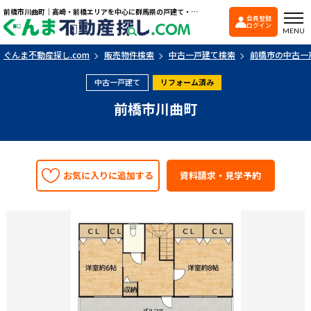
前橋市川曲町｜高崎・前橋エリアを中心に群馬県の戸建て・マンションを探すなら「ぐんま不動産探し.com」
会員登録
ぐんま不動産探し.co
ログイン
MENU
ぐんま不動産探し.com
販売物件検索
中古一戸建て検索
前橋市の中古一
中古一戸建て
リフォーム済み
前橋市川曲町
お気に入りに追加する