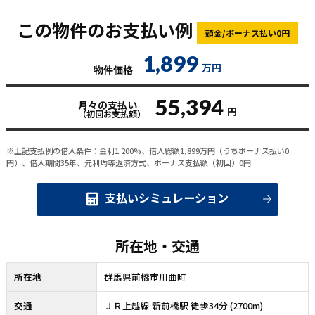
この物件のお支払い例
頭金/ボーナス払い0円
1,899
万円
物件価格
55,394
月々の支払い
円
（初回お支払額）
※上記支払例の借入条件：金利1.200%、借入総額
1,899
万円（うちボーナス払い0
円）、借入期間35年、元利均等返済方式、ボーナス支払額（初回）0円
支払いシミュレーション
所在地・交通
所在地
群馬県前橋市川曲町
交通
ＪＲ上越線 新前橋駅 徒歩34分 (2700m)