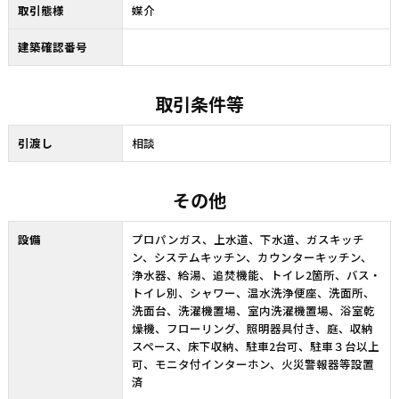
取引態様
媒介
建築確認番号
取引条件等
引渡し
相談
その他
設備
プロパンガス、上水道、下水道、ガスキッチ
ン、システムキッチン、カウンターキッチン、
浄水器、給湯、追焚機能、トイレ2箇所、バス・
トイレ別、シャワー、温水洗浄便座、洗面所、
洗面台、洗濯機置場、室内洗濯機置場、浴室乾
燥機、フローリング、照明器具付き、庭、収納
スペース、床下収納、駐車2台可、駐車３台以上
可、モニタ付インターホン、火災警報器等設置
済