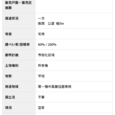
販売戸数・販売区
画数
接道状況
一方
南西 公道 幅5m
地目
宅地
建ぺい率/容積率
60% / 200%
都市計画
市街化区域
土地権利
所有権
地勢
平坦
用途地域
第一種中高層住居専用
国土法
不要
現況
空家