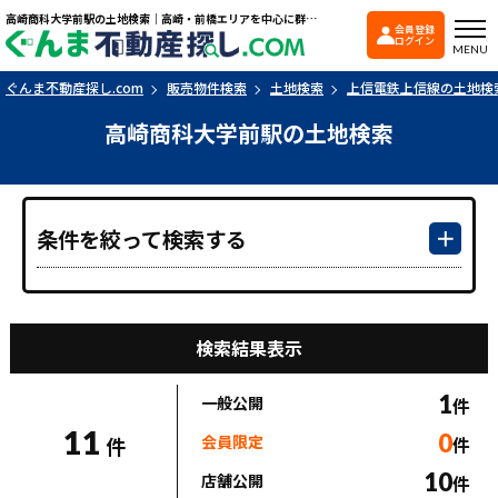
高崎商科大学前駅の土地検索｜高崎・前橋エリアを中心に群馬県の戸建て・マンションを探すなら「ぐんま不動産探し.com」
会員登録
ぐんま不動産探し.co
ログイン
MENU
ぐんま不動産探し.com
販売物件検索
土地検索
上信電鉄上信線の土地検
高崎商科大学前駅の土地検索
条件を絞って検索する
検索結果表示
1
一般公開
件
11
0
会員限定
件
件
10
店舗公開
件