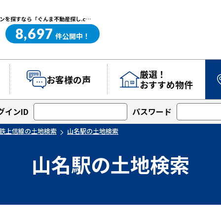
山名駅の土地検索｜高崎・前橋エリアを中心に群馬県の戸建て・マンションを探すなら「ぐんま不動産探し.com」
8,697
ぐんま不動産探し.com
件
公開中！
厳選！
お客様の声
おすすめ物件
グインID
パスワード
鉄上信線の土地検索
山名駅の土地検索
山名駅の土地検索