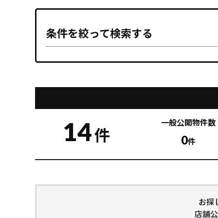
条件を絞って検索する
14
一般公開
物件数
件
0
件
お探
店舗公