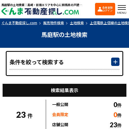
馬庭駅の土地検索｜高崎・前橋エリアを中心に群馬県の戸建て・マンションを探すなら「ぐんま不動産探し.com」
会員登録
ぐんま不動産探し.co
ログイン
MENU
ぐんま不動産探し.com
販売物件検索
土地検索
上信電鉄上信線の土地検
馬庭駅の土地検索
条件を絞って検索する
検索結果表示
0
一般公開
件
23
0
会員限定
件
件
23
店舗公開
件