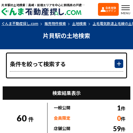
片貝駅の土地検索｜高崎・前橋エリアを中心に群馬県の戸建て・マンションを探すなら「ぐんま不動産探し.com」
会員登録
ぐんま不動産探し.co
ログイン
MENU
ぐんま不動産探し.com
販売物件検索
土地検索
上毛電気鉄道上毛線の土
片貝駅の土地検索
条件を絞って検索する
検索結果表示
1
一般公開
件
60
0
会員限定
件
件
59
店舗公開
件