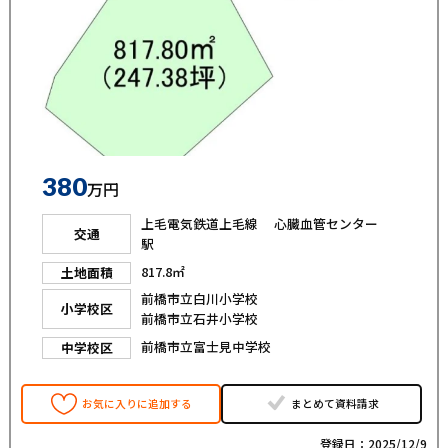
380
万円
上毛電気鉄道上毛線 心臓血管センター
交通
駅
817.8㎡
土地面積
前橋市立白川小学校
小学校区
前橋市立石井小学校
前橋市立富士見中学校
中学校区
お気に入りに追加する
まとめて資料請求
登録日：2025/12/9