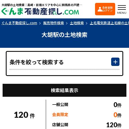
大胡駅の土地検索｜高崎・前橋エリアを中心に群馬県の戸建て・マンションを探すなら「ぐんま不動産探し.com」
会員登録
ぐんま不動産探し.co
ログイン
MENU
ぐんま不動産探し.com
販売物件検索
土地検索
上毛電気鉄道上毛線の土
大胡駅の土地検索
条件を絞って検索する
検索結果表示
0
一般公開
件
120
0
会員限定
件
件
120
店舗公開
件