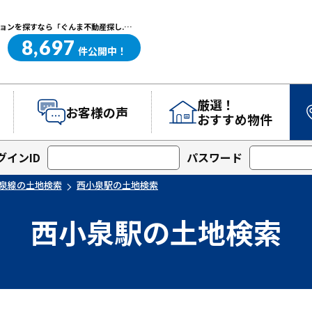
西小泉駅の土地検索｜高崎・前橋エリアを中心に群馬県の戸建て・マンションを探すなら「ぐんま不動産探し.com」
8,697
ぐんま不動産探し.com
件
公開中！
厳選！
お客様の声
おすすめ物件
グインID
パスワード
泉線の土地検索
西小泉駅の土地検索
西小泉駅の土地検索