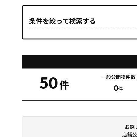
条件を絞って検索する
50
一般公開
物件数
件
0
件
お探
店舗公