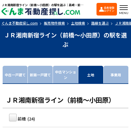
ＪＲ湘南新宿ライン（前橋〜小田原）の駅を選ぶ｜高崎・前橋エリアを中心に群馬県の戸建て・マンションを探すなら「ぐんま不動産探し.com」
会員登録
ぐんま不動産探し.co
ログイン
MENU
ぐんま不動産探し.com
販売物件検索
土地検索
路線を選ぶ
ＪＲ湘南
ＪＲ湘南新宿ライン（前橋〜小田原）の駅を選
ぶ
中古マンショ
中古一戸建て
新築一戸建て
土地
事業用
ン
ＪＲ湘南新宿ライン（前橋〜小田原）
前橋 (24)