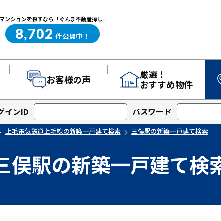
三俣駅の新築一戸建て検索｜高崎・前橋エリアを中心に群馬県の戸建て・マンションを探すなら「ぐんま不動産探し.com」
8,702
ぐんま不動産探し.com
件
公開中！
厳選！
お客様の声
おすすめ物件
グインID
パスワード
上毛電気鉄道上毛線の新築一戸建て検索
三俣駅の新築一戸建て検索
三俣駅の新築一戸建て検