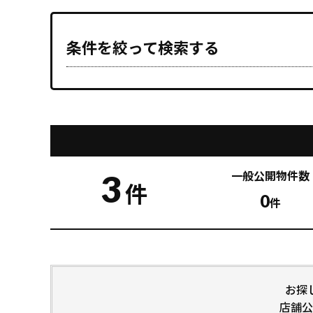
条件を絞って検索する
3
一般公開
物件数
件
0
件
お探
店舗公