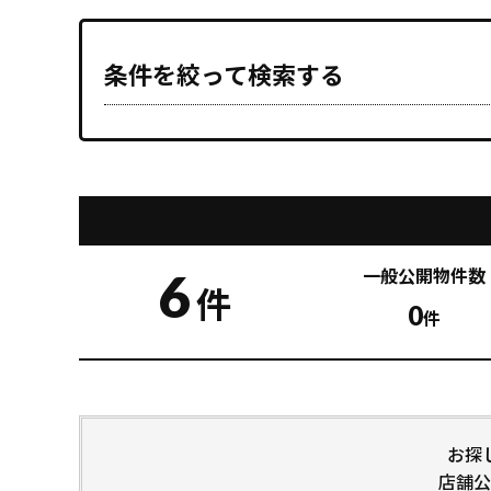
条件を絞って検索する
6
一般公開
物件数
件
0
件
お探
店舗公