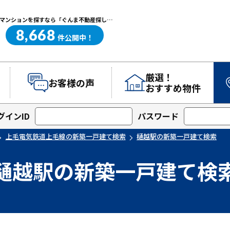
樋越駅の新築一戸建て検索｜高崎・前橋エリアを中心に群馬県の戸建て・マンションを探すなら「ぐんま不動産探し.com」
8,668
ぐんま不動産探し.com
件
公開中！
厳選！
お客様の声
おすすめ物件
グインID
パスワード
上毛電気鉄道上毛線の新築一戸建て検索
樋越駅の新築一戸建て検索
樋越駅の新築一戸建て検