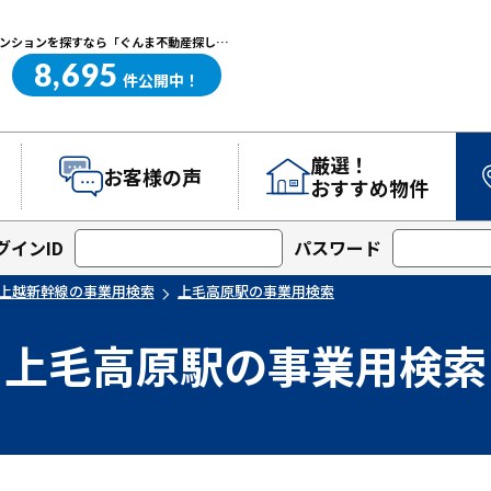
上毛高原駅の事業用検索｜高崎・前橋エリアを中心に群馬県の戸建て・マンションを探すなら「ぐんま不動産探し.com」
8,695
ぐんま不動産探し.com
件
公開中！
厳選！
お客様の声
おすすめ物件
グインID
パスワード
上越新幹線の事業用検索
上毛高原駅の事業用検索
上毛高原駅の事業用検索