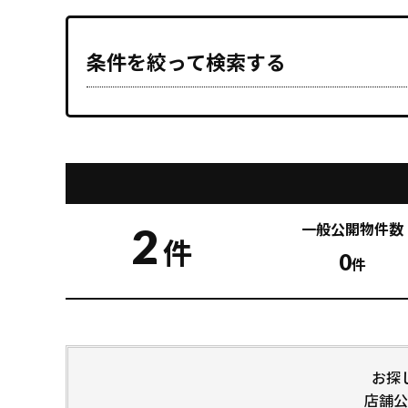
条件を絞って検索する
2
一般公開
物件数
件
0
件
お探
店舗公