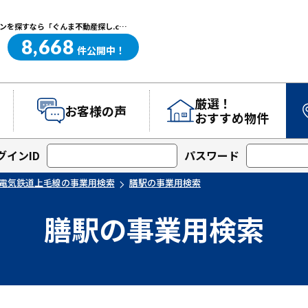
膳駅の事業用検索｜高崎・前橋エリアを中心に群馬県の戸建て・マンションを探すなら「ぐんま不動産探し.com」
8,668
ぐんま不動産探し.com
件
公開中！
厳選！
お客様の声
おすすめ物件
グインID
パスワード
電気鉄道上毛線の事業用検索
膳駅の事業用検索
膳駅の事業用検索