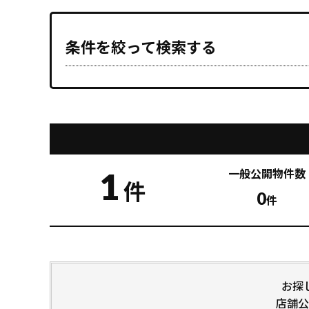
条件を絞って検索する
1
一般公開
物件数
件
0
件
お探
店舗公