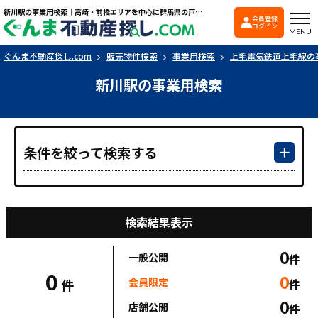
新川駅の事業用検索｜高崎・前橋エリアを中心に群馬県の戸建て・マンションを探すなら「ぐんま不動産探し.com」
会員登録
ぐんま不動産探し.co
ログイン
MENU
ぐんま不動産探し.com
販売物件検索
事業用検索
上毛電気鉄道上毛線の
新川駅の事業用検索
条件を絞って検索する
検索結果表示
0
一般公開
件
0
0
会員限定
件
件
0
店舗公開
件