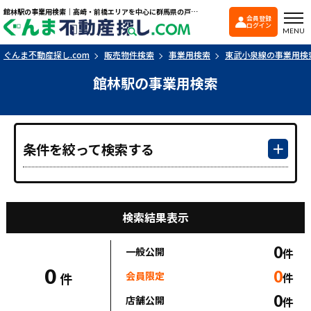
館林駅の事業用検索｜高崎・前橋エリアを中心に群馬県の戸建て・マンションを探すなら「ぐんま不動産探し.com」
会員登録
ぐんま不動産探し.co
ログイン
MENU
ぐんま不動産探し.com
販売物件検索
事業用検索
東武小泉線の事業用検
館林駅の事業用検索
条件を絞って検索する
検索結果表示
0
一般公開
件
0
0
会員限定
件
件
0
店舗公開
件