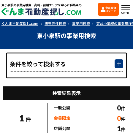
東小泉駅の事業用検索｜高崎・前橋エリアを中心に群馬県の戸建て・マンションを探すなら「ぐんま不動産探し.com」
会員登録
ぐんま不動産探し.co
ログイン
MENU
ぐんま不動産探し.com
販売物件検索
事業用検索
東武小泉線の事業用検
東小泉駅の事業用検索
条件を絞って検索する
検索結果表示
0
一般公開
件
1
0
会員限定
件
件
1
店舗公開
件