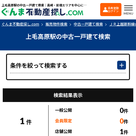
上毛高原駅の中古一戸建て検索｜高崎・前橋エリアを中心に群馬県の戸建て・マンションを探すなら「ぐんま不動産探し.com」
会員登録
ぐんま不動産探し.co
ログイン
MENU
ぐんま不動産探し.com
販売物件検索
中古一戸建て検索
ＪＲ上越新幹線
上毛高原駅の中古一戸建て検索
条件を絞って検索する
検索結果表示
0
一般公開
件
1
0
会員限定
件
件
1
店舗公開
件