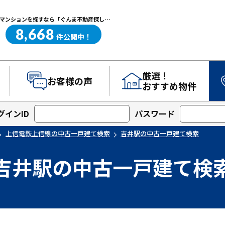
吉井駅の中古一戸建て検索｜高崎・前橋エリアを中心に群馬県の戸建て・マンションを探すなら「ぐんま不動産探し.com」
8,668
ぐんま不動産探し.com
件
公開中！
厳選！
お客様の声
おすすめ物件
グインID
パスワード
上信電鉄上信線の中古一戸建て検索
吉井駅の中古一戸建て検索
吉井駅の中古一戸建て検