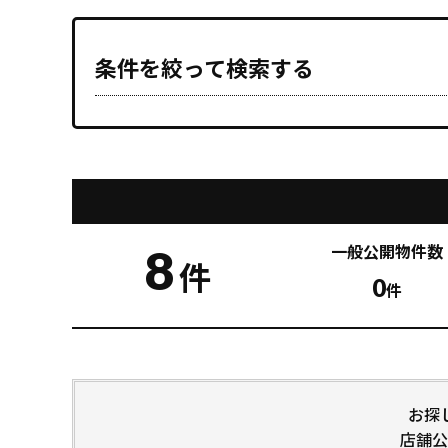
条件を絞って検索する
8
一般公開
物件数
件
0
件
お探
店舗公