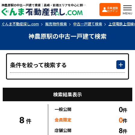
神農原駅の中古一戸建て検索｜高崎・前橋エリアを中心に群馬県の戸建て・マンションを探すなら「ぐんま不動産探し.com」
会員登録
ぐんま不動産探し.co
ログイン
MENU
ぐんま不動産探し.com
販売物件検索
中古一戸建て検索
上信電鉄上信線
神農原駅の中古一戸建て検索
条件を絞って検索する
検索結果表示
0
一般公開
件
8
0
会員限定
件
件
8
店舗公開
件