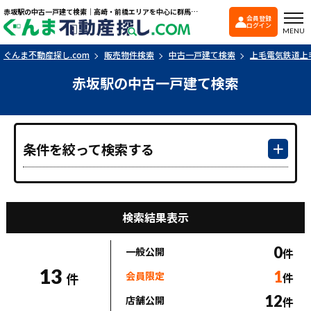
赤坂駅の中古一戸建て検索｜高崎・前橋エリアを中心に群馬県の戸建て・マンションを探すなら「ぐんま不動産探し.com」
会員登録
ぐんま不動産探し.co
ログイン
MENU
ぐんま不動産探し.com
販売物件検索
中古一戸建て検索
上毛電気鉄道上
赤坂駅の中古一戸建て検索
条件を絞って検索する
検索結果表示
0
一般公開
件
13
1
会員限定
件
件
12
店舗公開
件