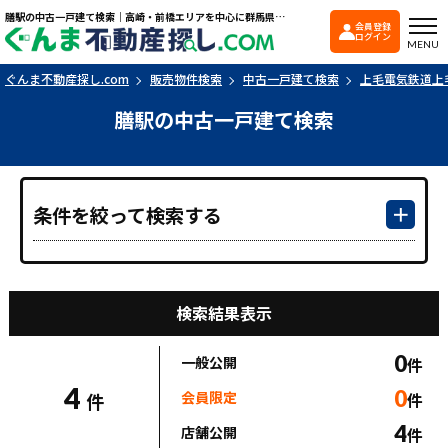
膳駅の中古一戸建て検索｜高崎・前橋エリアを中心に群馬県の戸建て・マンションを探すなら「ぐんま不動産探し.com」
会員登録
ぐんま不動産探し.co
ログイン
MENU
ぐんま不動産探し.com
販売物件検索
中古一戸建て検索
上毛電気鉄道上
膳駅の中古一戸建て検索
条件を絞って検索する
検索結果表示
0
一般公開
件
4
0
会員限定
件
件
4
店舗公開
件