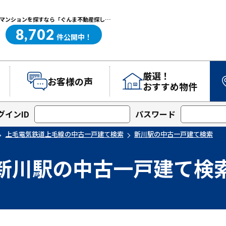
新川駅の中古一戸建て検索｜高崎・前橋エリアを中心に群馬県の戸建て・マンションを探すなら「ぐんま不動産探し.com」
8,702
ぐんま不動産探し.com
件
公開中！
厳選！
お客様の声
おすすめ物件
グインID
パスワード
上毛電気鉄道上毛線の中古一戸建て検索
新川駅の中古一戸建て検索
新川駅の中古一戸建て検