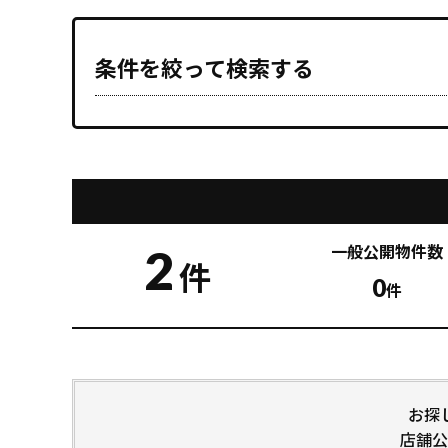
条件を絞って検索する
2
一般公開
物件数
件
0
件
お探
店舗公