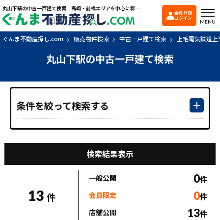
丸山下駅の中古一戸建て検索｜高崎・前橋エリアを中心に群馬県の戸建て・マンションを探すなら「ぐんま不動産探し.com」
会員登録
ぐんま不動産探し.co
ログイン
MENU
ぐんま不動産探し.com
販売物件検索
中古一戸建て検索
上毛電気鉄道上
丸山下駅の中古一戸建て検索
条件を絞って検索する
検索結果表示
0
一般公開
件
13
0
会員限定
件
件
13
店舗公開
件