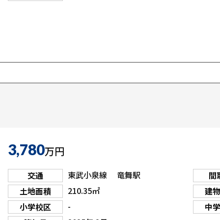
3,780
万円
東武小泉線 竜舞駅
交通
間
210.35㎡
土地面積
建
-
小学校区
中