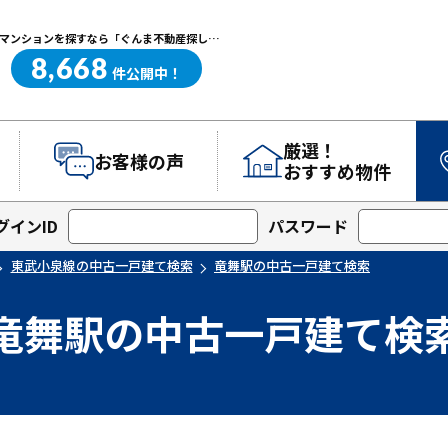
竜舞駅の中古一戸建て検索｜高崎・前橋エリアを中心に群馬県の戸建て・マンションを探すなら「ぐんま不動産探し.com」
8,668
ぐんま不動産探し.com
件
公開中！
厳選！
お客様の声
おすすめ物件
グインID
パスワード
東武小泉線の中古一戸建て検索
竜舞駅の中古一戸建て検索
竜舞駅の中古一戸建て検