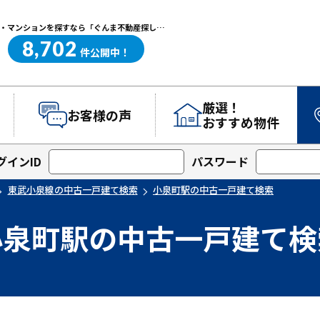
小泉町駅の中古一戸建て検索｜高崎・前橋エリアを中心に群馬県の戸建て・マンションを探すなら「ぐんま不動産探し.com」
8,702
ぐんま不動産探し.com
件
公開中！
厳選！
お客様の声
おすすめ物件
グインID
パスワード
東武小泉線の中古一戸建て検索
小泉町駅の中古一戸建て検索
小泉町駅の中古一戸建て検