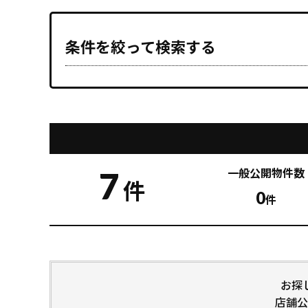
条件を絞って検索する
7
一般公開
物件数
件
0
件
お探
店舗公