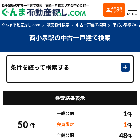
西小泉駅の中古一戸建て検索｜高崎・前橋エリアを中心に群馬県の戸建て・マンションを探すなら「ぐんま不動産探し.com」
会員登録
ぐんま不動産探し.co
ログイン
MENU
ぐんま不動産探し.com
販売物件検索
中古一戸建て検索
東武小泉線の中
西小泉駅の中古一戸建て検索
条件を絞って検索する
検索結果表示
1
一般公開
件
50
1
会員限定
件
件
48
店舗公開
件