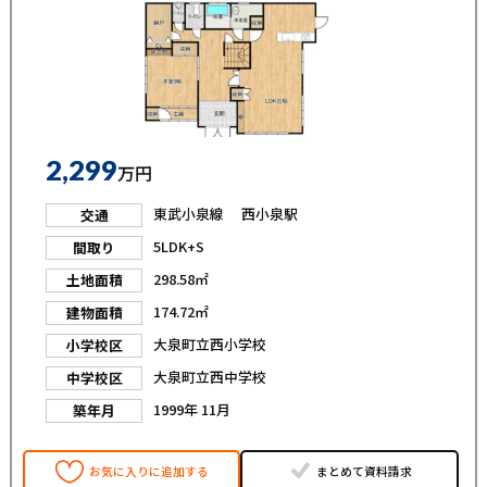
2,299
万円
東武小泉線 西小泉駅
交通
5LDK+S
間取り
298.58㎡
土地面積
174.72㎡
建物面積
大泉町立西小学校
小学校区
大泉町立西中学校
中学校区
1999年 11月
築年月
お気に入りに追加する
まとめて資料請求