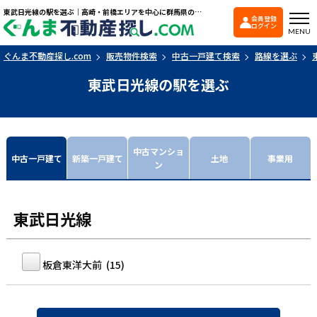
東武日光線の駅を選ぶ｜高崎・前橋エリアを中心に群馬県の戸建て・マンションを探すなら「ぐんま不動産探し.com」
会員登録
ぐんま不動産探し.co
ログイン
MENU
ぐんま不動産探し.com
販売物件検索
中古一戸建て検索
路線を選ぶ
東武日光線の駅を選ぶ
中古マンショ
中古一戸建て
新築一戸建て
土地
事業用
ン
東武日光線
板倉東洋大前 (15)