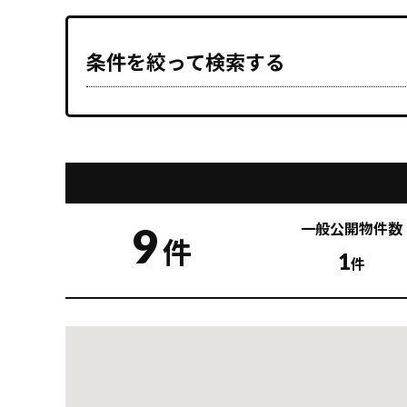
条件を絞って検索する
9
一般公開
物件数
件
1
件