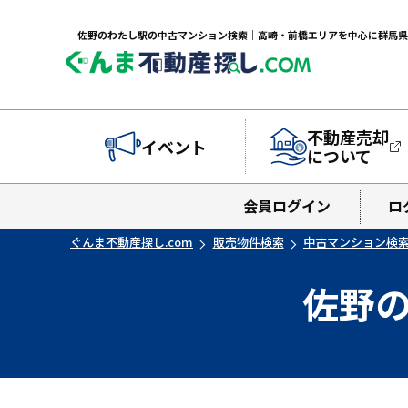
不動産売却
イベント
について
会員ログイン
ロ
ぐんま不動産探し.com
販売物件検索
中古マンション検
佐野