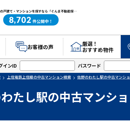
佐野のわたし駅の中古マンション検索｜高崎・前橋エリアを中心に群馬県の戸建て・マンションを探すなら「ぐんま不動産探し.com」
8,702
ぐんま不動産探し.com
件
公開中！
厳選！
お客様の声
おすすめ物件
グインID
パスワード
索
上信電鉄上信線の中古マンション検索
佐野のわたし駅の中古マンショ
のわたし駅の中古マンショ