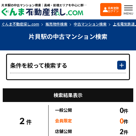
片貝駅の中古マンション検索｜高崎・前橋エリアを中心に群馬県の戸建て・マンションを探すなら「ぐんま不動産探し.com」
会員登録
ぐんま不動産探し.co
ログイン
MENU
ぐんま不動産探し.com
販売物件検索
中古マンション検索
上毛電気鉄道
片貝駅の中古マンション検索
条件を絞って検索する
検索結果表示
0
一般公開
件
2
0
会員限定
件
件
2
店舗公開
件