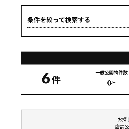
条件を絞って検索する
6
一般公開
物件数
件
0
件
お探
店舗公