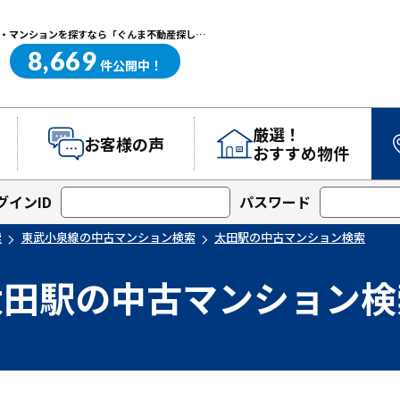
太田駅の中古マンション検索｜高崎・前橋エリアを中心に群馬県の戸建て・マンションを探すなら「ぐんま不動産探し.com」
8,669
ぐんま不動産探し.com
件
公開中！
厳選！
お客様の声
おすすめ物件
グインID
パスワード
索
東武小泉線の中古マンション検索
太田駅の中古マンション検索
太田駅の中古マンション検