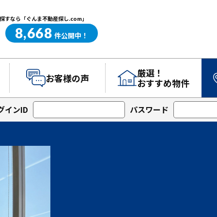
すなら「ぐんま不動産探し.com」
8,668
ぐんま不動産探し.com
件
公開中！
厳選！
お客様の声
おすすめ物件
グインID
パスワード