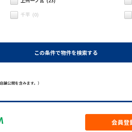
上州一ノ宮 (23)
千平 (0)
限定・店舗公開を含みます。）
会員登