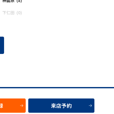
神農原 (8)
下仁田 (0)
録
来店予約