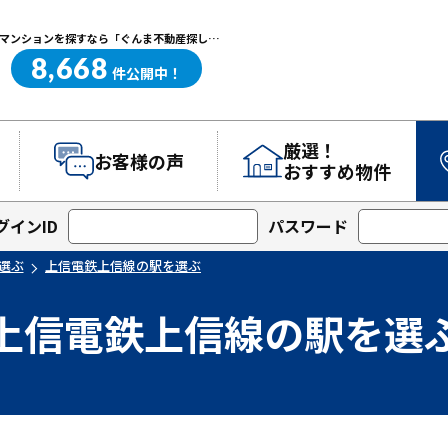
上信電鉄上信線の駅を選ぶ｜高崎・前橋エリアを中心に群馬県の戸建て・マンションを探すなら「ぐんま不動産探し.com」
8,668
ぐんま不動産探し.com
件
公開中！
厳選！
お客様の声
おすすめ物件
グインID
パスワード
選ぶ
上信電鉄上信線の駅を選ぶ
上信電鉄上信線の駅を選