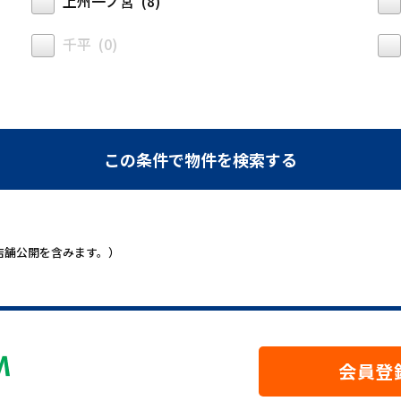
上州一ノ宮 (8)
千平 (0)
定・店舗公開を含みます。）
会員登