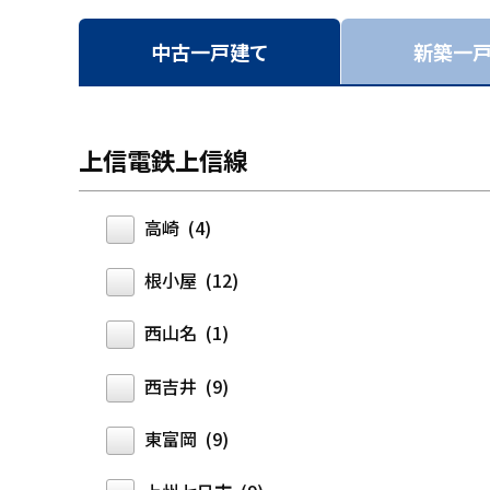
中古一戸建て
新築一
上信電鉄上信線
高崎 (4)
根小屋 (12)
西山名 (1)
西吉井 (9)
東富岡 (9)