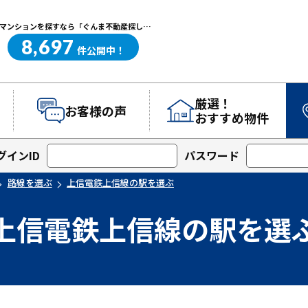
上信電鉄上信線の駅を選ぶ｜高崎・前橋エリアを中心に群馬県の戸建て・マンションを探すなら「ぐんま不動産探し.com」
8,697
ぐんま不動産探し.com
件
公開中！
厳選！
お客様の声
おすすめ物件
グインID
パスワード
路線を選ぶ
上信電鉄上信線の駅を選ぶ
上信電鉄上信線の駅を選