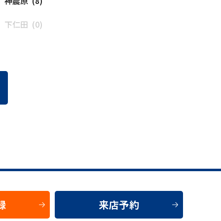
神農原 (8)
下仁田 (0)
録
来店予約